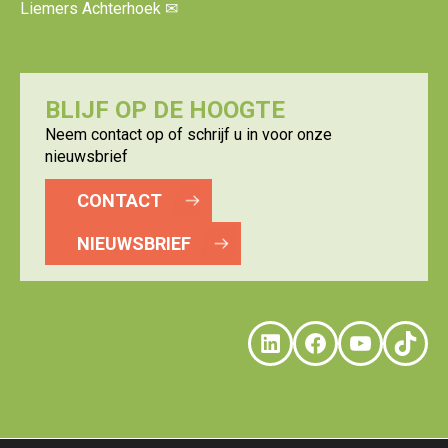
Liemers Achterhoek
✉
BLIJF OP DE HOOGTE
Neem contact op of schrijf u in voor onze
nieuwsbrief
CONTACT
NIEUWSBRIEF
LinkedIn
Faceboo
YouTu
Tik