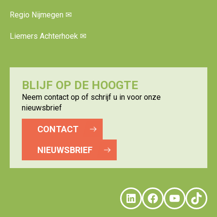
Regio Nijmegen
✉
Liemers Achterhoek
✉
BLIJF OP DE HOOGTE
Neem contact op of schrijf u in voor onze
nieuwsbrief
CONTACT
NIEUWSBRIEF
LinkedIn
Faceboo
YouTu
Tik