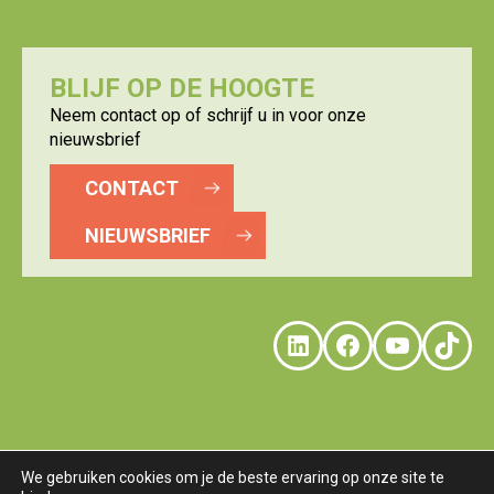
BLIJF OP DE HOOGTE
Neem contact op of schrijf u in voor onze
nieuwsbrief
CONTACT
NIEUWSBRIEF
LinkedIn
Faceboo
YouTu
Tik
We gebruiken cookies om je de beste ervaring op onze site te