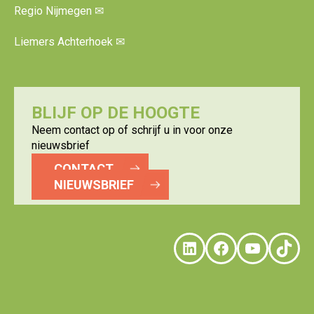
Regio Nijmegen
✉
Liemers Achterhoek
✉
BLIJF OP DE HOOGTE
Neem contact op of schrijf u in voor onze
nieuwsbrief
CONTACT
NIEUWSBRIEF
LinkedIn
Faceboo
YouTu
Tik