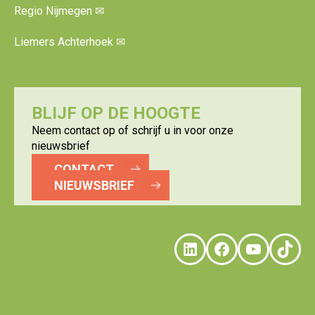
Regio Nijmegen
✉
Liemers Achterhoek
✉
BLIJF OP DE HOOGTE
Neem contact op of schrijf u in voor onze
nieuwsbrief
CONTACT
NIEUWSBRIEF
LinkedIn
Faceboo
YouTu
Tik