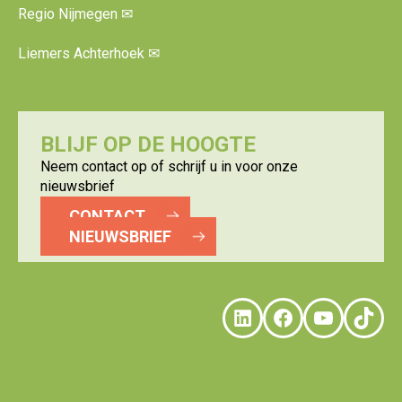
Regio Nijmegen
✉
Liemers Achterhoek
✉
BLIJF OP DE HOOGTE
Neem contact op of schrijf u in voor onze
nieuwsbrief
CONTACT
NIEUWSBRIEF
LinkedIn
Faceboo
YouTu
Tik