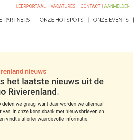
LEERPORTAAL |
VACATURES |
CONTACT
AANMELDEN
E PARTNERS
ONZE HOTSPOTS
ONZE EVENTS
erenland nieuws
s het laatste nieuws uit de
io Rivierenland.
 delen we graag, want daar worden we allemaal
r van. In onze kennisbank met nieuwsbrieven en
len vindt u allerlei waardevolle informatie.