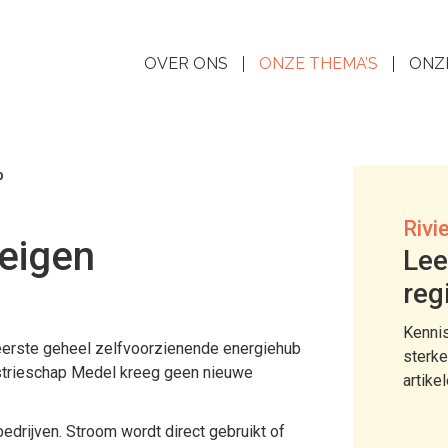
OVER ONS
ONZE THEMA’S
ONZ
b
Rivi
 eigen
Lee
reg
Kennis
e eerste geheel zelfvoorzienende energiehub
sterke
ustrieschap Medel kreeg geen nieuwe
artike
drijven. Stroom wordt direct gebruikt of