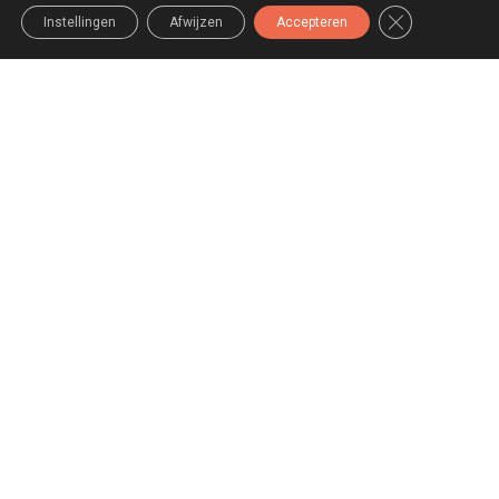
Sluit AVG/GDP
Instellingen
Afwijzen
Accepteren
Opleidingen in de Logistiek
LAAD MEER
Overzicht van alle opleiders