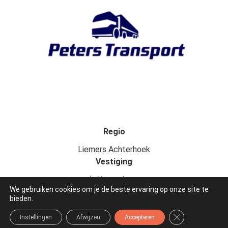
Regio
Liemers Achterhoek
Vestiging
‘s Heerenberg
We gebruiken cookies om je de beste ervaring op onze site te
bieden.
GA NAAR DE VACATURESITE
Sluit AVG/GDPR
Instellingen
Afwijzen
Accepteren