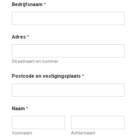
Bedrijfsnaam
*
Adres
*
Straatnaam en nummer
h
Postcode en vestigingsplaats
*
o
t
s
p
o
t
Naam
*
*
F
u
n
Voornaam
Achternaam
c