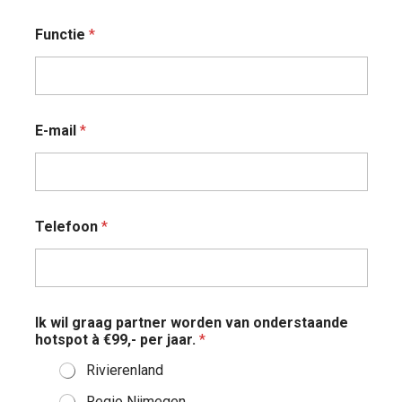
t
i
Functie
*
e
E-mail
*
Telefoon
*
Ik wil graag partner worden van onderstaande
hotspot à €99,- per jaar.
*
Rivierenland
Regio Nijmegen